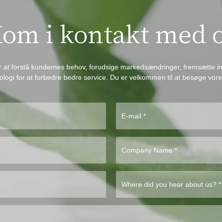
om i kontakt med 
 at forstå kundernes behov, forudsige markedsændringer, fremsætte in
logi for at forbedre bedre service. Du er velkommen til at besøge vor