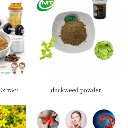
Extract
duckweed powder