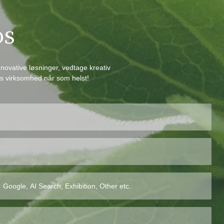
os
novative løsninger, vedtage kreativ
es virksomhed når som helst!