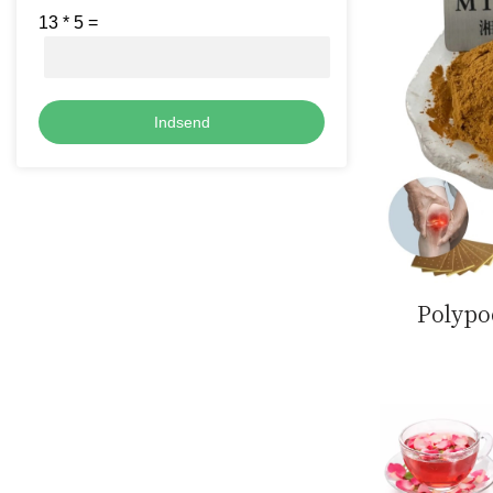
13
*
5
=
Indsend
Polyp