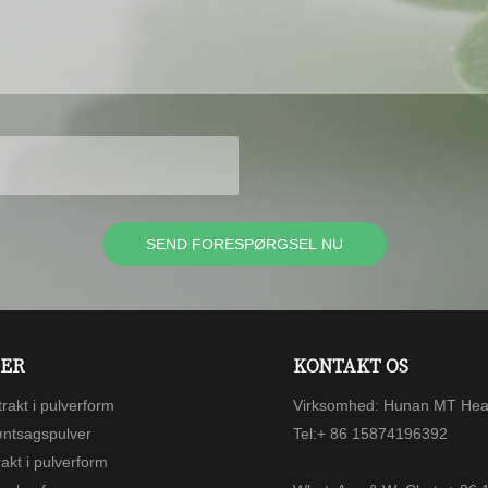
SEND FORESPØRGSEL NU
ER
KONTAKT OS
rakt i pulverform
Virksomhed: Hunan MT Heal
øntsagspulver
Tel:+ 86 15874196392
kt i pulverform