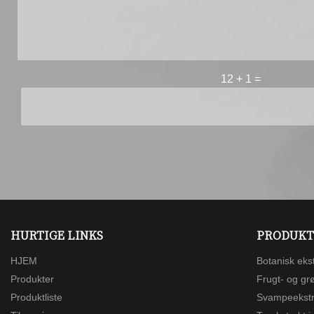
12
+
1
=
HURTIGE LINKS
PRODUKT
HJEM
Botanisk ekst
Produkter
Frugt- og gr
Produktliste
Svampeekstra