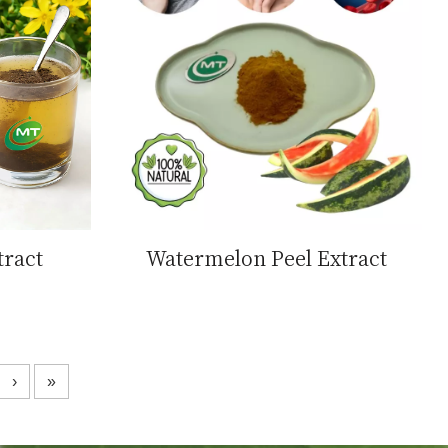
tract
Watermelon Peel Extract
›
»