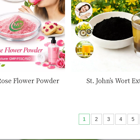
Rose Flower Powder
St. John’s Wort Ex
1
2
3
4
5